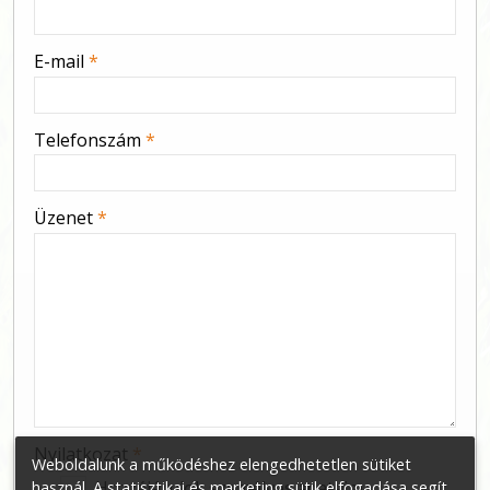
-
E-mail
*
-
Telefonszám
*
-
Üzenet
*
-
-
-
Nyilatkozat
*
Weboldalunk a működéshez elengedhetetlen sütiket
Hozzájárulok személyes adataim
használ. A statisztikai és marketing sütik elfogadása segít