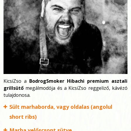
KicsiZso a
BodrogSmoker Hibachi premium asztali
grillsütő
megálmodója és a KicsiZso reggeliző, kávézó
tulajdonosa.
Sült marhaborda, vagy oldalas (angolul
short ribs)
Marha velőscsont sütve