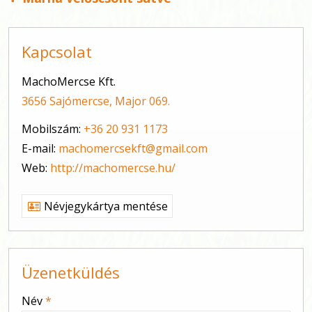
Kapcsolat
MachoMercse Kft.
3656 Sajómercse, Major 069.
Mobilszám:
+36 20 931 1173
E-mail:
machomercsekft@gmail.com
Web:
http://machomercse.hu/
Névjegykártya mentése
Üzenetküldés
-
Név
*