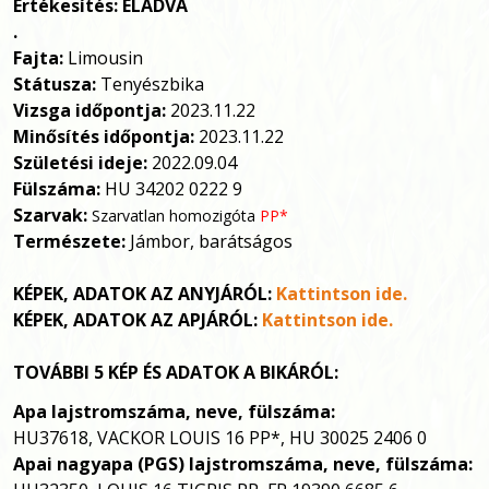
Értékesítés: ELADVA
.
Fajta:
Limousin
Státusza:
Tenyészbika
Vizsga időpontja:
2023.11.22
Minősítés időpontja:
2023.11.22
Születési ideje:
2022.09.04
Fülszáma:
HU 34202 0222 9
Szarvak:
Szarvatlan homozigóta
PP*
Természete:
Jámbor, barátságos
KÉPEK, ADATOK AZ ANYJÁRÓL:
Kattintson ide.
KÉPEK, ADATOK AZ APJÁRÓL:
Kattintson ide.
TOVÁBBI 5 KÉP ÉS ADATOK A BIKÁRÓL:
Apa
lajstromszáma, neve, fülszáma:
HU37618, VACKOR LOUIS 16 PP*, HU 30025 2406 0
Apai nagyapa (PGS)
lajstromszáma, neve, fülszáma: