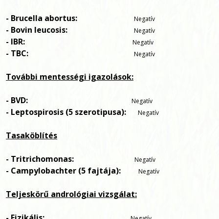
- Brucella abortus:
Negatív
- Bovin leucosis:
Negatív
- IBR:
Negatív
- TBC:
Negatív
További mentességi igazolások:
- BVD:
Negatív
- Leptospirosis (5 szerotipusa):
Negatív
Tasaköblítés
- Tritrichomonas:
Negatív
- Campylobachter (5 fajtája):
Negatív
Teljeskörű andrológiai vizsgálat:
- Fizikális:
Negatív