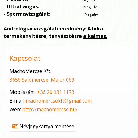
- Ultrahangos:
Negatív
- Spermavizsgálat:
Negatív
Andrológiai vizsgálati eredmény:
A bika
termékenyítésre, tenyésztésre
alkalmas.
Kapcsolat
MachoMercse Kft.
3656 Sajómercse, Major 069.
Mobilszám:
+36 20 931 1173
E-mail:
machomercsekft@gmail.com
Web:
http://machomercse.hu/
Névjegykártya mentése