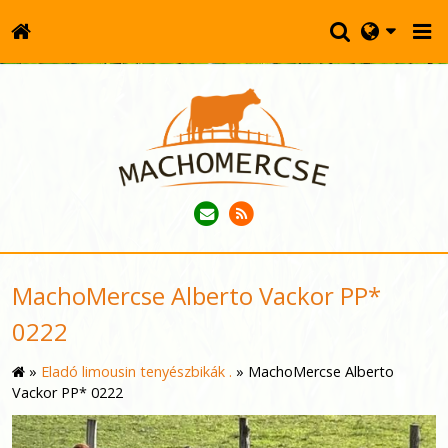
MachoMercse Alberto Vackor PP*
0222
»
Eladó limousin tenyészbikák .
»
MachoMercse Alberto
Vackor PP* 0222