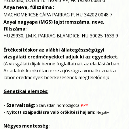
HU32350, LOUIS 16 TIGRIS PP, FR 19390 6685 6
Anya neve, fülszáma :
MACHOMERCSE CÁPA PARRAG P, HU 34202 0048 7
Anyai nagyapa (MGS)
lajstromszáma, neve,
fülszáma:
HU29930, J.M.K. PARRAG BLANDICE, HU 30025 1633 9
Értékesítéskor az alábbi állategészségügyi
vizsgálati eredményekkel adjuk ki az egyedeket.
(A vizsgálati dijak benne foglaltatnak az eladási árban.
Az adatok konkrétan erre a jószágra vonatkoznak a
labor eredmények beérkezésének megfelelően.)
:
Genetikai elemzés:
- Szarvaltság:
Szarvatlan homozigóta
PP*
-
Nyitott szájpadlásra való örökítési hajlam:
Negatív
Négyes mentesség: