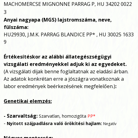
MACHOMERCSE MIGNONNE PARRAG P, HU 34202 0022
3
Anyai nagyapa (MGS)
lajstromszáma, neve,
fülszáma:
HU29930, J.M.K. PARRAG BLANDICE PP* , HU 30025 1633
9
Értékesítéskor az alábbi állategészségügyi
vizsgálati eredményekkel adjuk ki az egyedeket.
(A vizsgálati dijak benne foglaltatnak az eladási árban.
Az adatok konkrétan erre a jószágra vonatkoznak a
labor eredmények beérkezésének megfelelően.)
:
Genetikai elemzés:
- Szarvaltság:
Szarvatlan, homozigóta
PP*
-
Nyitott szájpadlásra való örökítési hajlam:
Negatív