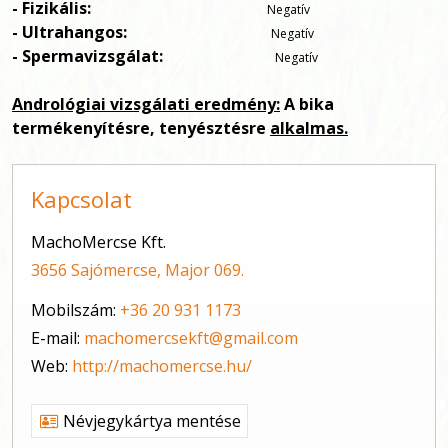
- Fizikális:
Negatív
- Ultrahangos:
Negatív
- Spermavizsgálat:
Negatív
Andrológiai vizsgálati eredmény:
A bika
termékenyítésre, tenyésztésre
alkalmas.
Kapcsolat
MachoMercse Kft.
3656 Sajómercse, Major 069.
Mobilszám:
+36 20 931 1173
E-mail:
machomercsekft@gmail.com
Web:
http://machomercse.hu/
Névjegykártya mentése