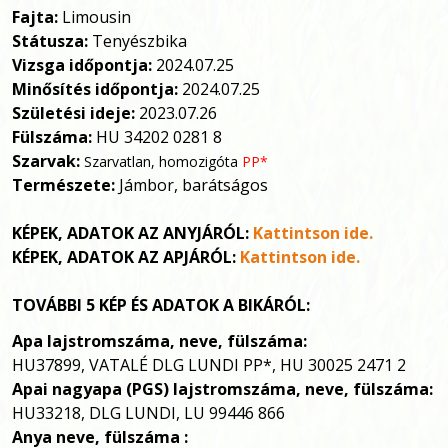
Fajta:
Limousin
Státusza:
Tenyészbika
Vizsga időpontja:
2024.07.25
Minősítés időpontja:
2024.07.25
Születési ideje:
2023.07.26
Fülszáma:
HU 34202 0281 8
Szarvak:
Szarvatlan, homozigóta
PP*
Természete:
Jámbor, barátságos
KÉPEK, ADATOK AZ ANYJÁRÓL:
Kattintson ide.
KÉPEK, ADATOK AZ APJÁRÓL:
Kattintson ide.
TOVÁBBI 5 KÉP ÉS ADATOK A BIKÁRÓL:
Apa
lajstromszáma, neve, fülszáma:
HU37899, VATALÉ DLG LUNDI PP*, HU 30025 2471 2
Apai nagyapa (PGS)
lajstromszáma, neve, fülszáma:
HU33218, DLG LUNDI, LU 99446 866
Anya neve, fülszáma :