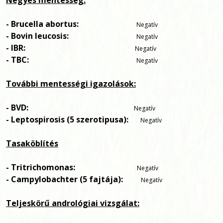
Négyes mentesség:
- Brucella abortus:
Negatív
- Bovin leucosis:
Negatív
- IBR:
Negatív
- TBC:
Negatív
További mentességi igazolások:
- BVD:
Negatív
- Leptospirosis (5 szerotipusa):
Negatív
Tasaköblítés
- Tritrichomonas:
Negatív
- Campylobachter (5 fajtája):
Negatív
Teljeskörű andrológiai vizsgálat: