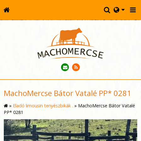
MachoMercse Bátor Vatalé PP* 0281
»
Eladó limousin tenyészbikák .
»
MachoMercse Bátor Vatalé
PP* 0281