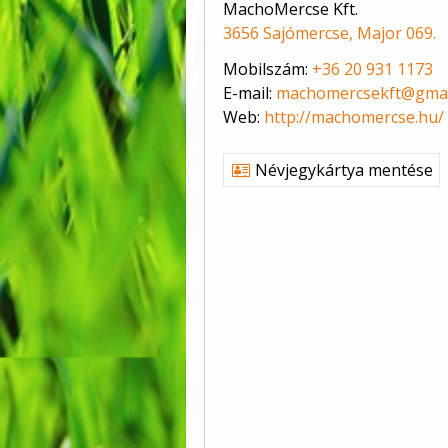
MachoMercse Kft.
3656 Sajómercse, Major 069.
Mobilszám:
+36 20 931 1173
E-mail:
machomercsekft@gmai
Web:
http://machomercse.hu/
Névjegykártya mentése