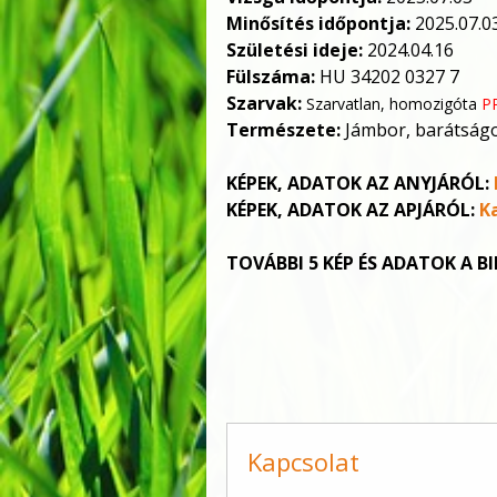
Minősítés időpontja:
2025.07.0
Születési ideje:
2024.04.16
Fülszáma:
HU 34202 0327 7
Szarvak:
Szarvatlan, homozigóta
P
Természete:
Jámbor, barátság
KÉPEK, ADATOK AZ ANYJÁRÓL:
KÉPEK, ADATOK AZ APJÁRÓL:
Ka
TOVÁBBI 5 KÉP ÉS ADATOK A B
Kapcsolat