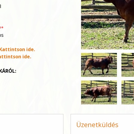
3
P*
os
Kattintson ide.
ttintson ide.
IKÁRÓL:
Üzenetküldés
-