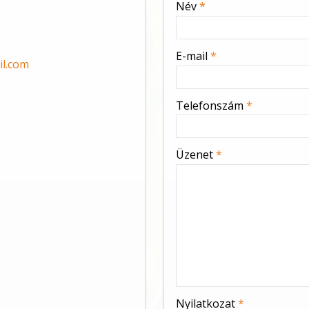
Név
*
-
E-mail
*
l.com
-
Telefonszám
*
-
Üzenet
*
-
-
-
Nyilatkozat
*