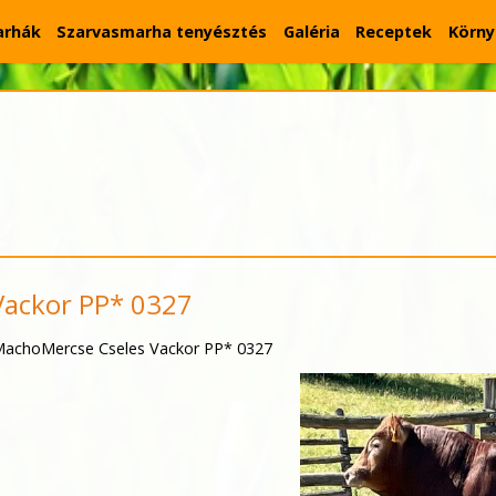
arhák
Szarvasmarha tenyésztés
Galéria
Receptek
Körny
Vackor PP* 0327
achoMercse Cseles Vackor PP* 0327