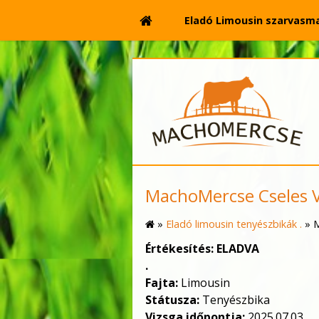
Eladó Limousin szarvasm
MachoMercse Cseles 
»
Eladó limousin tenyészbikák .
»
M
Értékesítés: ELADVA
.
Fajta:
Limousin
Státusza:
Tenyészbika
Vizsga időpontja:
2025.07.03