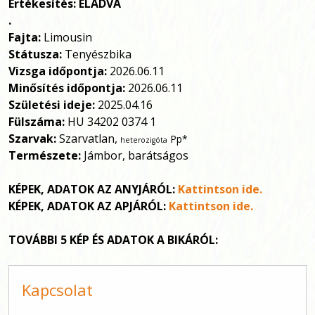
Értékesítés: ELADVA
.
Fajta:
Limousin
Státusza:
Tenyészbika
Vizsga időpontja:
2026.06.11
Minősítés időpontja:
2026.06.11
Születési ideje:
2025.04.16
Fülszáma:
HU 34202 0374 1
Szarvak:
Szarvatlan,
Pp*
heterozigóta
Természete:
Jámbor, barátságos
KÉPEK, ADATOK AZ ANYJÁRÓL:
Kattintson ide.
KÉPEK, ADATOK AZ APJÁRÓL:
Kattintson ide.
TOVÁBBI 5 KÉP ÉS ADATOK A BIKÁRÓL:
Kapcsolat