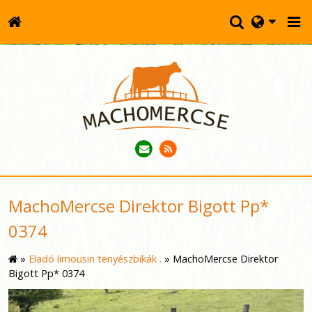
MachoMercse Direktor Bigott Pp*
0374
»
Eladó limousin tenyészbikák .
»
MachoMercse Direktor
Bigott Pp* 0374