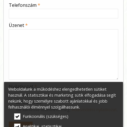
-
Telefonszám
*
-
Üzenet
*
-
-
-
Nyilatkozat
*
Weboldalunk a működéshez elengedhetetlen sütiket
Hozzájárulok személyes adataim
használ. A statisztikai és marketing sütik elfogadása segít
nekünk, hogy személyre szabott ajánlatokkal és jobb
kezeléséhez.
felhasználói élménnyel szolgálhassunk.
Ide kattintva tekinthető meg:
Adatvédelmi nyilatkozat
.
Funkcionális (szükséges)
Elküld
Analitikai, statisztikai