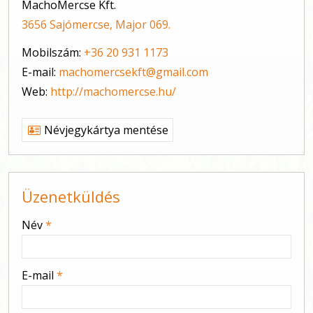
MachoMercse Kft.
3656 Sajómercse, Major 069.
Mobilszám:
+36 20 931 1173
E-mail:
machomercsekft@gmail.com
Web:
http://machomercse.hu/
Névjegykártya mentése
Üzenetküldés
-
Név
*
-
E-mail
*