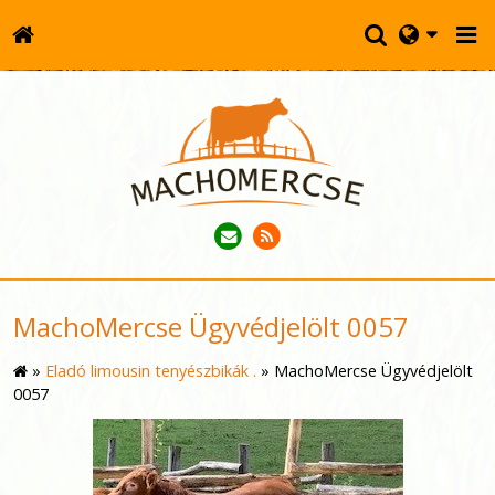
MachoMercse Ügyvédjelölt 0057
»
Eladó limousin tenyészbikák .
»
MachoMercse Ügyvédjelölt
0057