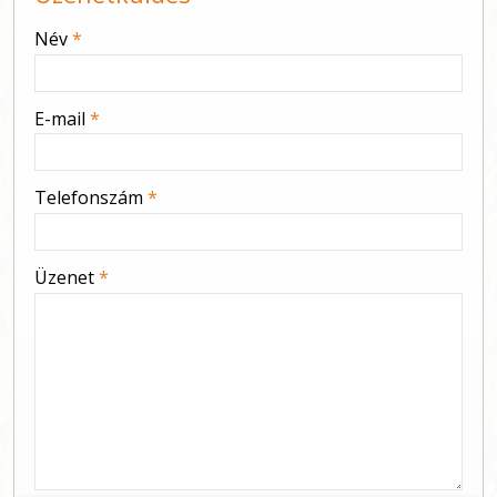
-
Név
*
-
E-mail
*
-
Telefonszám
*
-
Üzenet
*
-
-
-