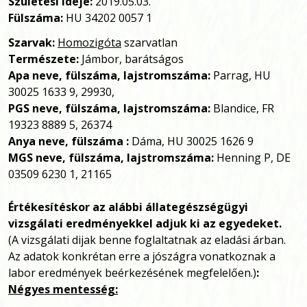
Születési ideje:
2019.05.03.
Fülszáma:
HU 34202 0057 1
Szarvak:
Homozigóta
szarvatlan
Természete:
Jámbor, barátságos
Apa neve, fülszáma, lajstromszáma:
Parrag, HU
30025 1633 9, 29930,
PGS neve, fülszáma, lajstromszáma:
Blandice, FR
19323 8889 5, 26374
Anya neve, fülszáma :
Dáma, HU 30025 1626 9
MGS neve, fülszáma, lajstromszáma:
Henning P, DE
03509 6230 1, 21165
Értékesítéskor az alábbi állategészségügyi
vizsgálati eredményekkel adjuk ki az egyedeket.
(A vizsgálati dijak benne foglaltatnak az eladási árban.
Az adatok konkrétan erre a jószágra vonatkoznak a
labor eredmények beérkezésének megfelelően.)
:
Négyes mentesség: