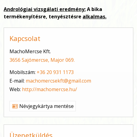
Andrológiai vizsgálati eredmény:
A bika
termékenyítésre, tenyésztésre
alkalmas.
Kapcsolat
MachoMercse Kft.
3656 Sajómercse, Major 069.
Mobilszám:
+36 20 931 1173
E-mail:
machomercsekft@gmail.com
Web:
http://machomercse.hu/
Névjegykártya mentése
Üzenetküldés