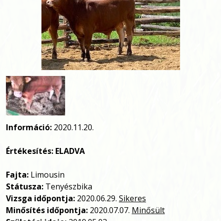
Információ:
2020.11.20.
Értékesítés: ELADVA
Fajta:
Limousin
Státusza:
Tenyészbika
Vizsga időpontja:
2020.06.29.
Sikeres
Minősítés időpontja:
2020.07.07.
Minősült