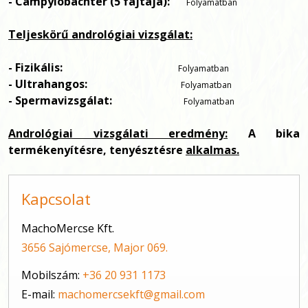
- Campylobachter (5 fajtája):
Folyamatban
Teljeskörű andrológiai vizsgálat:
- Fizikális:
Folyamatban
- Ultrahangos:
Folyamatban
- Spermavizsgálat:
Folyamatban
Andrológiai vizsgálati eredmény:
A bika
termékenyítésre, tenyésztésre
alkalmas.
Kapcsolat
MachoMercse Kft.
3656 Sajómercse, Major 069.
Mobilszám:
+36 20 931 1173
E-mail:
machomercsekft@gmail.com