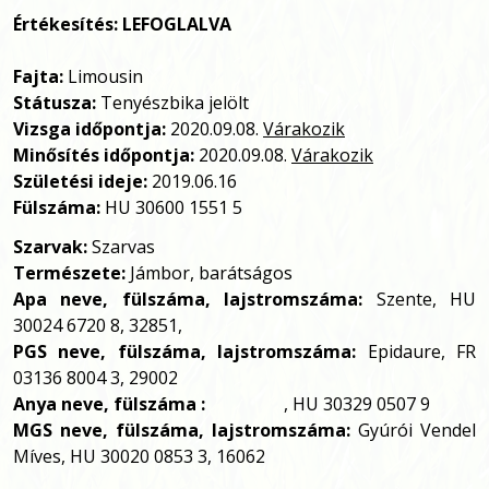
Értékesítés: LEFOGLALVA
Fajta:
Limousin
Státusza:
Tenyészbika jelölt
Vizsga időpontja:
2020.09.08.
Várakozik
Minősítés időpontja:
2020.09.08.
Várakozik
Születési ideje:
2019.06.16
Fülszáma:
HU 30600 1551 5
Szarvak:
Szarvas
Természete:
Jámbor, barátságos
Apa neve, fülszáma, lajstromszáma:
Szente, HU
30024 6720 8, 32851,
PGS neve, fülszáma, lajstromszáma:
Epidaure, FR
03136 8004 3, 29002
Anya neve, fülszáma :
, HU 30329 0507 9
MGS neve, fülszáma, lajstromszáma:
Gyúrói Vendel
Míves, HU 30020 0853 3, 16062