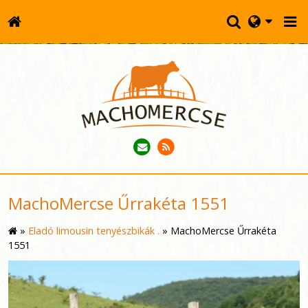
MachoMercse Űrrakéta 1551
»
Eladó limousin tenyészbikák .
»
MachoMercse Űrrakéta
1551