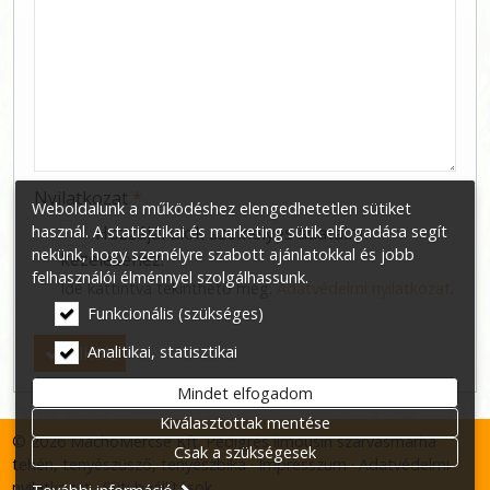
-
-
-
Nyilatkozat
*
Weboldalunk a működéshez elengedhetetlen sütiket
használ. A statisztikai és marketing sütik elfogadása segít
Hozzájárulok személyes adataim
nekünk, hogy személyre szabott ajánlatokkal és jobb
kezeléséhez.
felhasználói élménnyel szolgálhassunk.
Ide kattintva tekinthető meg:
Adatvédelmi nyilatkozat
.
Funkcionális (szükséges)
Elküld
Analitikai, statisztikai
Mindet elfogadom
Kiválasztottak mentése
© 2026 MachoMercse Kft. Pedigrés limousin szarvasmarha
Csak a szükségesek
tehén, tenyészüsző, tenyészbika
Impresszum
Adatvédelmi
nyilatkozat
Süti beállítások