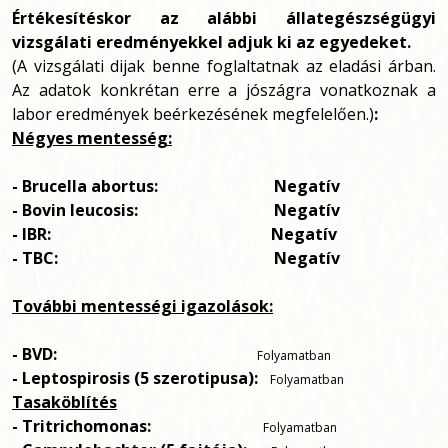
Értékesítéskor az alábbi állategészségügyi
vizsgálati eredményekkel adjuk ki az egyedeket.
(A vizsgálati dijak benne foglaltatnak az eladási árban.
Az adatok konkrétan erre a jószágra vonatkoznak a
labor eredmények beérkezésének megfelelően.)
:
Négyes mentesség:
- Brucella abortus: Negatív
- Bovin leucosis: Negatív
- IBR: Negatív
- TBC: Negatív
További mentességi igazolások:
- BVD:
Folyamatban
- Leptospirosis (5 szerotipusa):
Folyamatban
Tasaköblítés
- Tritrichomonas:
Folyamatban