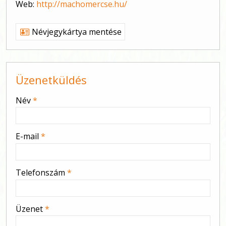
Web:
http://machomercse.hu/
Névjegykártya mentése
Üzenetküldés
-
Név
*
-
E-mail
*
-
Telefonszám
*
-
Üzenet
*