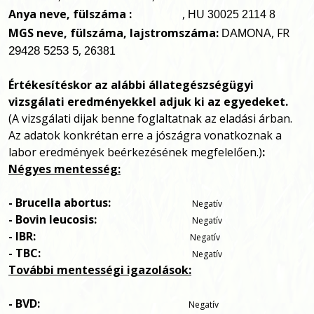
Anya neve, fülszáma :
,
HU 30025 2114 8
MGS neve, fülszáma, lajstromszáma:
, FR
DAMONA
,
29428 5253 5
26381
Értékesítéskor az alábbi állategészségügyi
vizsgálati eredményekkel adjuk ki az egyedeket.
(A vizsgálati dijak benne foglaltatnak az eladási árban.
Az adatok konkrétan erre a jószágra vonatkoznak a
labor eredmények beérkezésének megfelelően.)
:
Négyes mentesség:
- Brucella abortus:
Negatív
- Bovin leucosis:
Negatív
- IBR:
Negatív
- TBC:
Negatív
További mentességi igazolások:
- BVD:
Negatív