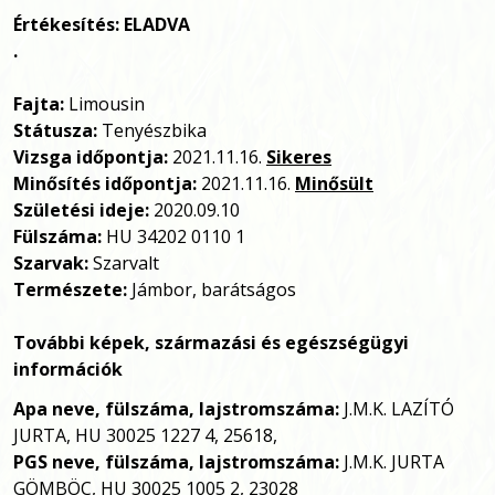
Értékesítés: ELADVA
.
Fajta:
Limousin
Státusza:
Tenyészbika
Vizsga időpontja:
2021.11.16.
Sikeres
Minősítés időpontja:
2021.11.16.
Minősült
Születési ideje:
2020.09.10
Fülszáma:
HU 34202 0110 1
Szarvak:
Szarvalt
Természete:
Jámbor, barátságos
További képek, származási és egészségügyi
információk
Apa neve, fülszáma, lajstromszáma:
J.M.K. LAZÍTÓ
JURTA, HU 30025 1227 4, 25618,
PGS neve, fülszáma, lajstromszáma:
J.M.K. JURTA
GÖMBÖC, HU 30025 1005 2, 23028