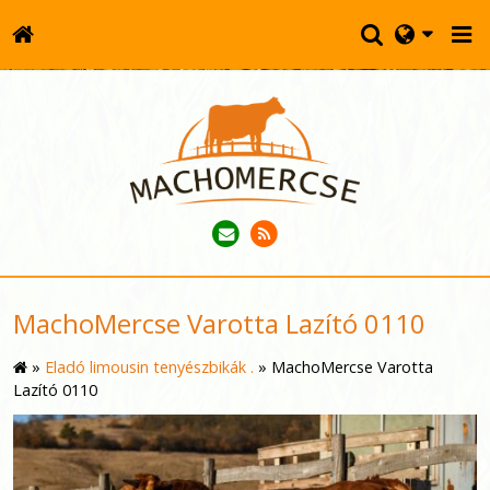
MachoMercse Varotta Lazító 0110
»
Eladó limousin tenyészbikák .
»
MachoMercse Varotta
Lazító 0110