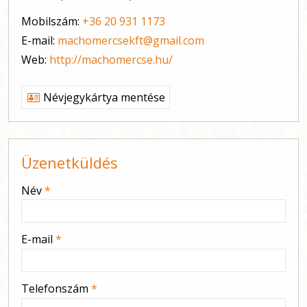
Mobilszám:
+36 20 931 1173
E-mail:
machomercsekft@gmail.com
Web:
http://machomercse.hu/
Névjegykártya mentése
Üzenetküldés
-
Név
*
-
E-mail
*
-
Telefonszám
*