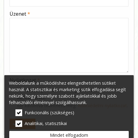
-
Üzenet
*
-
-
-
Nyilatkozat
*
Weboldalunk a működéshez elengedhetetlen sütiket
használ. A statisztikai és marketing sütik elfogadása segít
Hozzájárulok személyes adataim
nekünk, hogy személyre szabott ajánlatokkal és jobb
kezeléséhez.
felhasználói élménnyel szolgálhassunk.
Ide kattintva tekinthető meg:
Adatvédelmi nyilatkozat
.
Funkcionális (szükséges)
Elküld
Analitikai, statisztikai
Mindet elfogadom