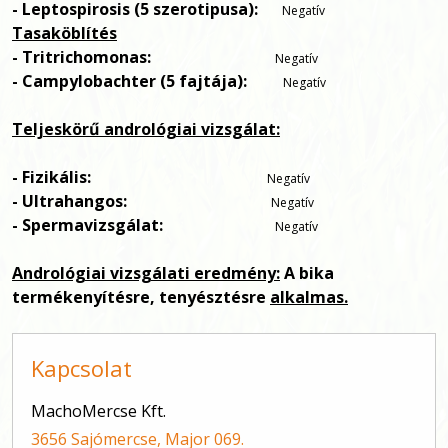
- Leptospirosis (5 szerotipusa):
Negatív
Tasaköblítés
- Tritrichomonas:
Negatív
- Campylobachter (5 fajtája):
Negatív
Teljeskörű andrológiai vizsgálat:
- Fizikális:
Negatív
- Ultrahangos:
Negatív
- Spermavizsgálat:
Negatív
Andrológiai vizsgálati eredmény:
A bika
termékenyítésre, tenyésztésre
alkalmas.
Kapcsolat
MachoMercse Kft.
3656 Sajómercse, Major 069.