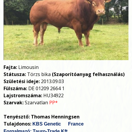
Fajta:
Limousin
Státusza:
Törzs bika
(Szaporítóanyag felhasználás)
Születési ideje:
2013.09.03
Fülszáma:
DE 01209 2664 1
Lajstromszáma:
HU34922
Szarvak:
Szarvatlan
PP*
Tenyésztő:
Thomas Henningsen
Tulajdonos:
KBS Genetic
France
Forgalmazó: Tauro-Trade Kft.