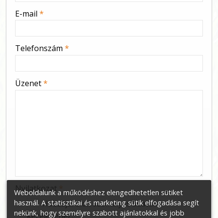
-
E-mail
*
-
Telefonszám
*
-
Üzenet
*
-
-
-
Nyilatkozat
*
Weboldalunk a működéshez elengedhetetlen sütiket
használ. A statisztikai és marketing sütik elfogadása segít
Hozzájárulok személyes adataim
nekünk, hogy személyre szabott ajánlatokkal és jobb
kezeléséhez.