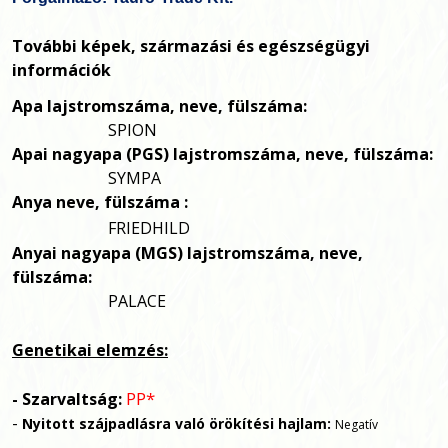
További képek, származási és egészségügyi
információk
Apa
lajstromszáma, neve, fülszáma:
SPION
Apai nagyapa (PGS)
lajstromszáma, neve, fülszáma:
SYMPA
Anya neve, fülszáma :
FRIEDHILD
Anyai nagyapa (MGS)
lajstromszáma, neve,
fülszáma:
PALACE
Genetikai elemzés:
PP*
- Szarvaltság:
-
Nyitott szájpadlásra való örökítési hajlam:
Negatív