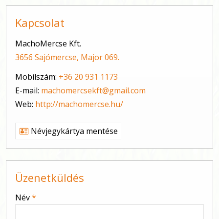
Kapcsolat
MachoMercse Kft.
3656 Sajómercse, Major 069.
Mobilszám:
+36 20 931 1173
E-mail:
machomercsekft@gmail.com
Web:
http://machomercse.hu/
Névjegykártya mentése
Üzenetküldés
-
Név
*