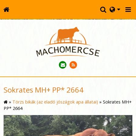
Sokrates MH+ PP* 2664
»
Törzs bikák (az eladó jószágok apa állatai)
»
Sokrates MH+
PP* 2664