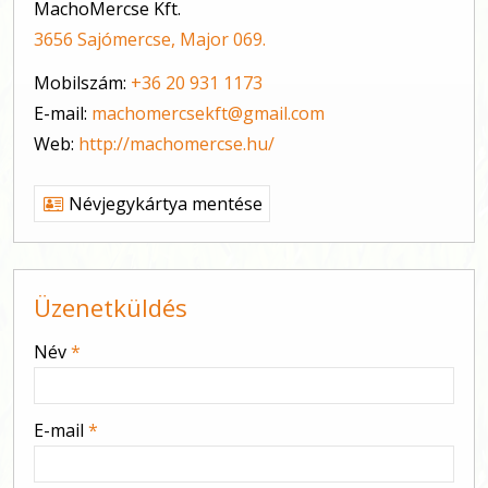
MachoMercse Kft.
3656 Sajómercse, Major 069.
Mobilszám:
+36 20 931 1173
E-mail:
machomercsekft@gmail.com
Web:
http://machomercse.hu/
Névjegykártya mentése
Üzenetküldés
-
Név
*
-
E-mail
*