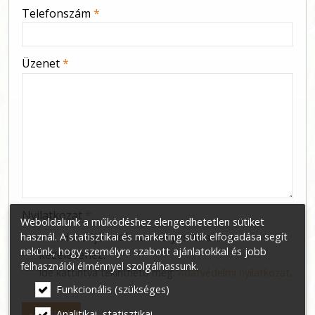
-
Telefonszám
*
-
Üzenet
*
-
-
-
Nyilatkozat
*
Weboldalunk a működéshez elengedhetetlen sütiket
Hozzájárulok személyes adataim
használ. A statisztikai és marketing sütik elfogadása segít
nekünk, hogy személyre szabott ajánlatokkal és jobb
kezeléséhez.
felhasználói élménnyel szolgálhassunk.
Ide kattintva tekinthető meg:
Adatvédelmi nyilatkozat
.
Funkcionális (szükséges)
Elküld
Analitikai, statisztikai