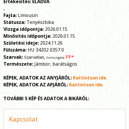
Értékesítés: ELADVA
.
Fajta:
Limousin
Státusza:
Tenyészbika
Vizsga időpontja:
2026.01.15
Minősítés időpontja:
2026.01.15
Születési ideje:
2024.11.26
Fülszáma:
HU 34202 0357 0
PP*
Szarvak:
Szarvatlan
,
homozigóta
Természete:
Jámbor, barátságos
KÉPEK, ADATOK AZ ANYJÁRÓL:
Kattintson ide.
KÉPEK, ADATOK AZ APJÁRÓL:
Kattintson ide.
TOVÁBBI 5 KÉP ÉS ADATOK A BIKÁRÓL:
Kapcsolat